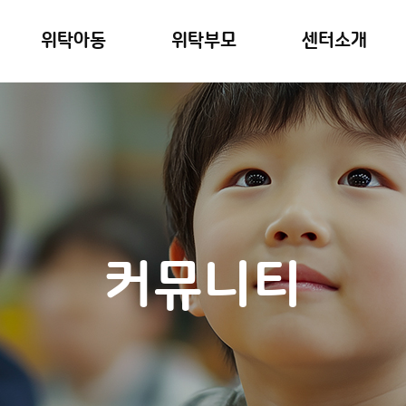
위탁아동
위탁부모
센터소개
커뮤니티